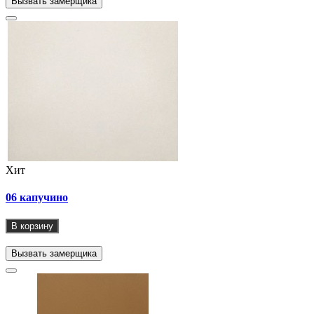
Вызвать замерщика
Хит
06 капучино
В корзину
Вызвать замерщика