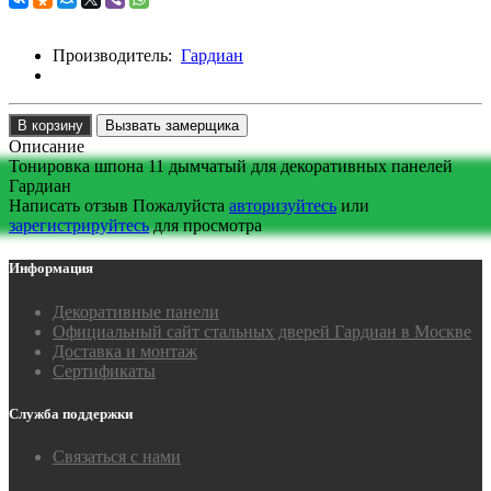
Производитель:
Гардиан
В корзину
Вызвать замерщика
Описание
Тонировка шпона 11 дымчатый для декоративных панелей
Гардиан
Написать отзыв
Пожалуйста
авторизуйтесь
или
зарегистрируйтесь
для просмотра
Информация
Декоративные панели
Официальный сайт стальных дверей Гардиан в Москве
Доставка и монтаж
Сертификаты
Служба поддержки
Связаться с нами