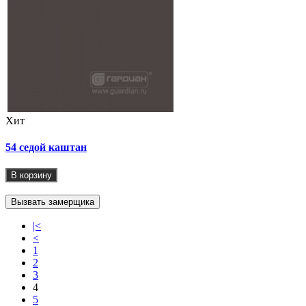
Хит
54 седой каштан
В корзину
Вызвать замерщика
|<
<
1
2
3
4
5