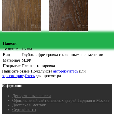
Панели
Толщина
16 мм
Вид
Глубокая фрезеровка с кованными элементами
Материал
МДФ
Покрытие
Пленка, тонировка
Написать отзыв
Пожалуйста
авторизуйтесь
или
зарегистрируйтесь
для просмотра
Информация
Декоративные панели
Официальный сайт стальных дверей Гардиан в Москве
Доставка и монтаж
Сертификаты