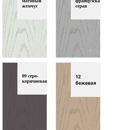
матовый
французская
жемчуг
серая
09 серо-
12
коричневая
бежевая