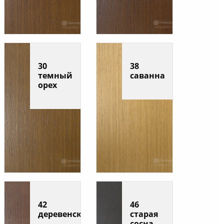
30
38
темный
саванна
орех
42
46
деревенский
старая
сосна