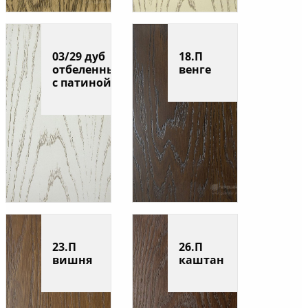
03/29 дуб
18.П
отбеленный
венге
с патиной
23.П
26.П
вишня
каштан