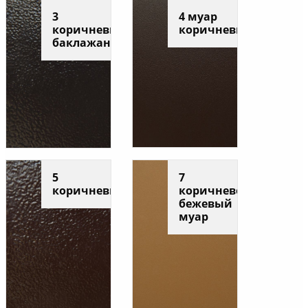
3
4 муар
коричневый
коричневый
баклажан
5
7
коричневый
коричнево-
бежевый
муар