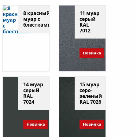
8 красный
11 муар
муар с
серый
блестками
RAL
7012
Новинка
14 муар
15 муар
серый
серо-
RAL
зеленый
7024
RAL 7026
Новинка
Новинка