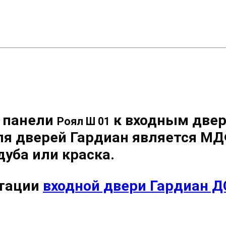
 панели
к входным двер
Роял Ш 01
ля дверей Гардиан является М
уба или краска.
ктации
входной двери Гардиан Д