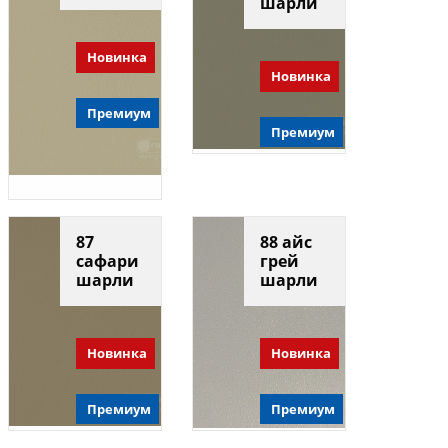
шарли
Новинка
Новинка
Премиум
Премиум
87
88 айс
сафари
грей
шарли
шарли
Новинка
Новинка
Премиум
Премиум