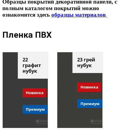
Образцы покрытий декоративной панели, с
полным каталогом покрытий можно
ознакомится здесь
образцы материалов
Пленка ПВХ
22
23 грей
графит
нубук
нубук
Новинка
Новинка
Премиум
Премиум