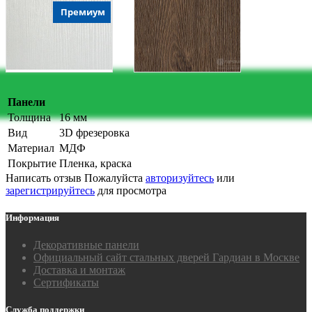
Премиум
Панели
Толщина
16 мм
Вид
3D фрезеровка
Материал
МДФ
Покрытие
Пленка, краска
Написать отзыв
Пожалуйста
авторизуйтесь
или
зарегистрируйтесь
для просмотра
Информация
Декоративные панели
Официальный сайт стальных дверей Гардиан в Москве
Доставка и монтаж
Сертификаты
Служба поддержки