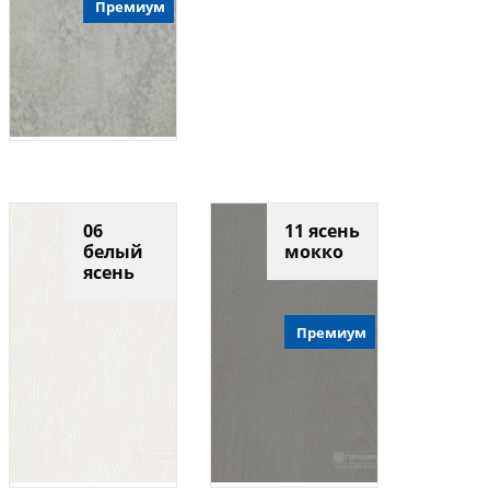
Премиум
06
11 ясень
белый
мокко
ясень
Премиум