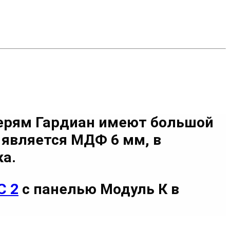
ерям Гардиан имеют большой
н является МДФ 6 мм
, в
а.
С 2
с панелью Модуль К в