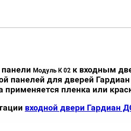
 панели
к входным дв
Модуль К 02
ой панелей для дверей Гардиа
 применяется пленка или краск
ктации
входной двери Гардиан Д