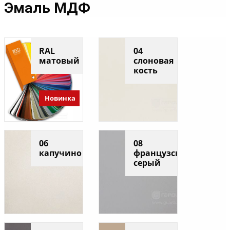
Эмаль МДФ
RAL
04
матовый
слоновая
кость
Новинка
06
08
капучино
французский
серый