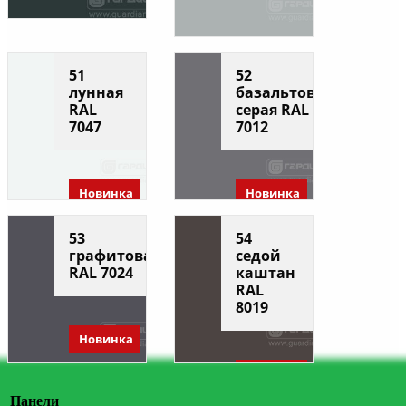
51
52
лунная
базальтово-
RAL
серая RAL
7047
7012
Новинка
Новинка
53
54
графитовая
седой
RAL 7024
каштан
RAL
8019
Новинка
Новинка
Панели