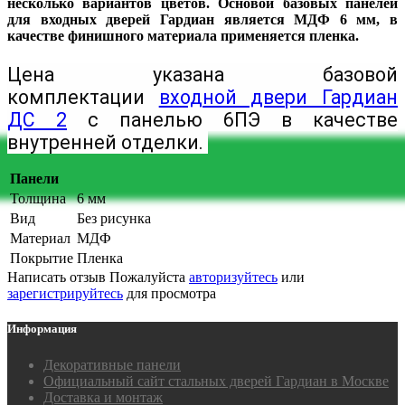
несколько вариантов цветов. Основой базовых панелей
для входных дверей Гардиан является МДФ 6 мм
, в
качестве финишного материала применяется пленка.
Цена указана базовой
комплектации
входной двери Гардиан
ДС 2
с панелью 6ПЭ в качестве
внутренней отделки.
Панели
Толщина
6 мм
Вид
Без рисунка
Материал
МДФ
Покрытие
Пленка
Написать отзыв
Пожалуйста
авторизуйтесь
или
зарегистрируйтесь
для просмотра
Информация
Декоративные панели
Официальный сайт стальных дверей Гардиан в Москве
Доставка и монтаж