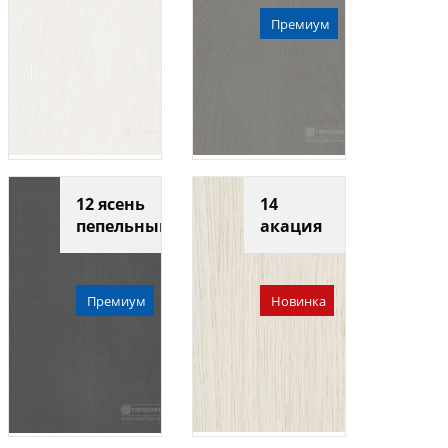
Премиум
12 ясень
14
пепельный
акация
Премиум
Новинка