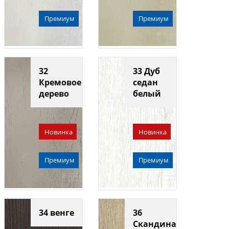
Премиум
Премиум
32
33 Дуб
Кремовое
седан
дерево
белый
Новинка
Новинка
Премиум
Премиум
34 венге
36
Скандинавский