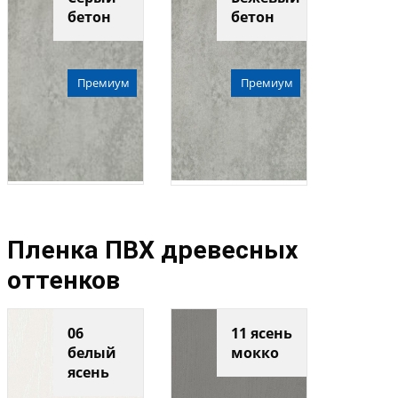
бетон
бетон
Премиум
Премиум
Пленка ПВХ древесных
оттенков
06
11 ясень
белый
мокко
ясень