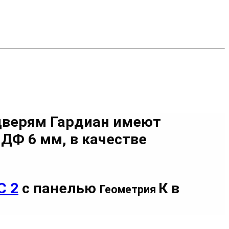
дверям Гардиан имеют
МДФ 6 мм
, в качестве
С 2
с панелью
К в
Геометрия